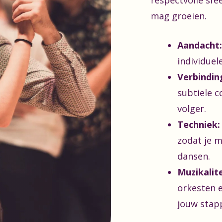
respectvolle sfee
mag groeien.
Aandacht:
individuel
Verbindin
subtiele c
volger.
Techniek:
zodat je m
dansen.
Muzikalite
orkesten 
jouw stap