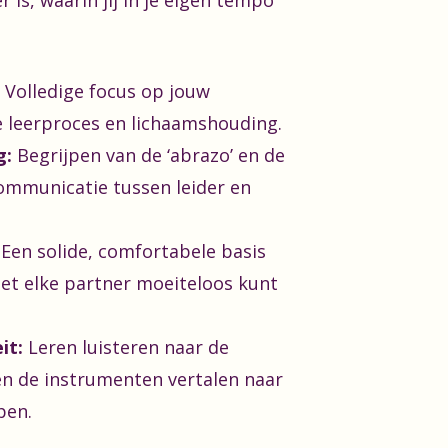
r is, waarin jij in je eigen tempo
Volledige focus op jouw
e leerproces en lichaamshouding.
g:
Begrijpen van de ‘abrazo’ en de
ommunicatie tussen leider en
Een solide, comfortabele basis
et elke partner moeiteloos kunt
it:
Leren luisteren naar de
en de instrumenten vertalen naar
pen.