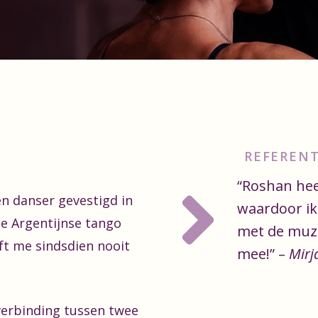
REFERENT
“Roshan hee
n danser gevestigd in
waardoor ik 
e Argentijnse tango
met de muzi
ft me sindsdien nooit
mee!” –
Mir
 verbinding tussen twee