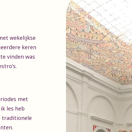
met wekelijkse
meerdere keren
 te vinden was
stro’s.
eriodes met
ik les heb
 traditionele
nten.