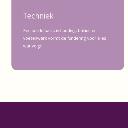
Techniek
Een solide basis in houding, balans en
voetenwerk vormt de fundering voor alles
wat volgt.