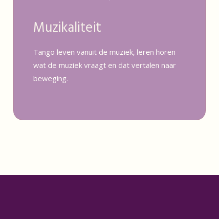
Muzikaliteit
Tango leven vanuit de muziek, leren horen
wat de muziek vraagt en dat vertalen naar
beweging.