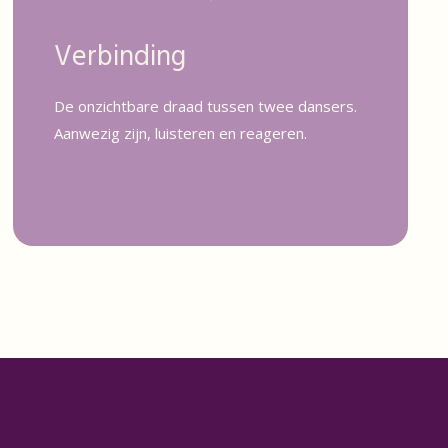
Verbinding
De onzichtbare draad tussen twee dansers.
Aanwezig zijn, luisteren en reageren.