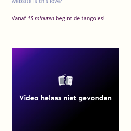
website Is this love?
Vanaf
15 minuten
begint de tangoles!