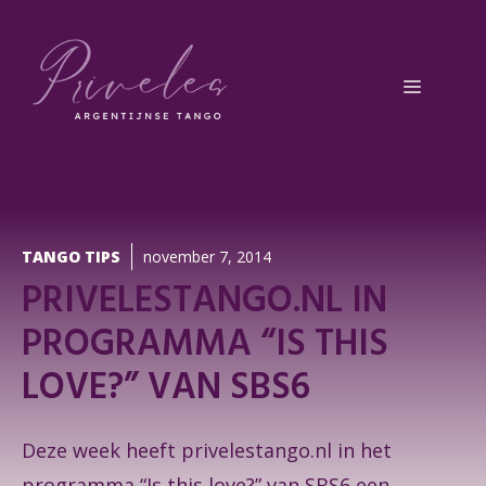
Ga
naar
de
Menu
inhoud
TANGO TIPS
november 7, 2014
PRIVELESTANGO.NL IN
PROGRAMMA “IS THIS
LOVE?” VAN SBS6
Deze week heeft privelestango.nl in het
programma “Is this love?” van SBS6 een