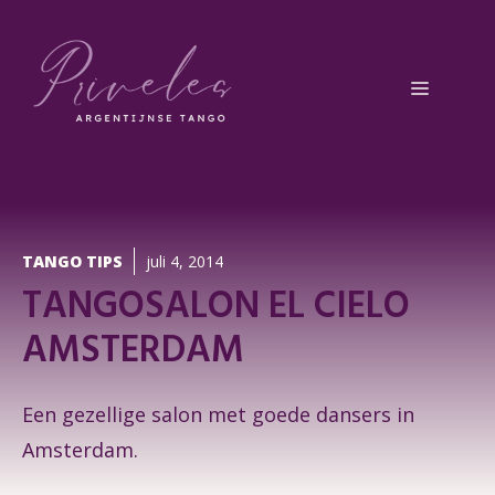
Ga
naar
de
Menu
inhoud
TANGO TIPS
juli 4, 2014
TANGOSALON EL CIELO
AMSTERDAM
Een gezellige salon met goede dansers in
Amsterdam.